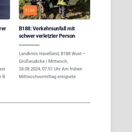
B188
rer
B188: Verkehrsunfall mit
schwer verletzter Person
Landkreis Havelland, B188 Wust –
Großwudicke | Mittwoch,
zei
28.08.2024, 07:51 Uhr Am frühen
r B
Mittwochvormittag ereignete