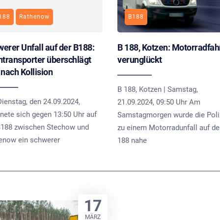
188
Rathenow
B188
erer Unfall auf der B188:
B 188, Kotzen: Motorradfah
ntransporter überschlägt
verunglückt
 nach Kollision
B 188, Kotzen | Samstag,
ienstag, den 24.09.2024,
21.09.2024, 09:50 Uhr Am
gnete sich gegen 13:50 Uhr auf
Samstagmorgen wurde die Poli
B188 zwischen Stechow und
zu einem Motorradunfall auf de
enow ein schwerer
188 nahe
17
MÄRZ