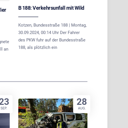
B 188: Verkehrsunfall mit Wild
ier
Kotzen, Bundesstraße 188 | Montag,
30.09.2024, 00:14 Uhr Der Fahrer
des PKW fuhr auf der Bundesstraße
gnete
188, als plötzlich ein
ll an
23
28
SEP.
AUG.