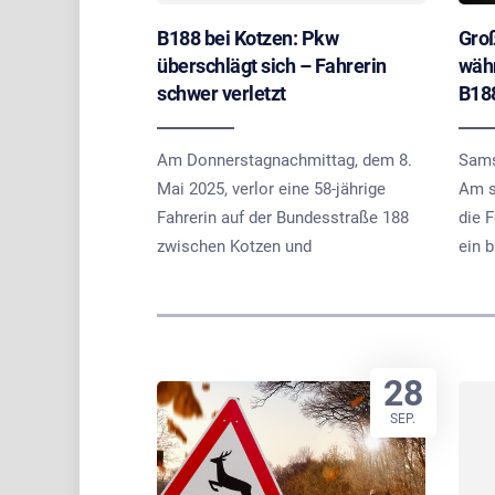
B188 bei Kotzen: Pkw
Groß
überschlägt sich – Fahrerin
währ
schwer verletzt
B188
Am Donnerstagnachmittag, dem 8.
Sams
Mai 2025, verlor eine 58-jährige
Am s
Fahrerin auf der Bundesstraße 188
die F
zwischen Kotzen und
ein 
28
SEP.