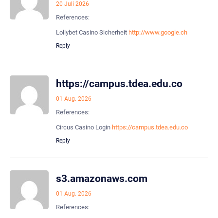
20 Juli 2026
References:
Lollybet Casino Sicherheit
http://www.google.ch
Reply
https://campus.tdea.edu.co
01 Aug. 2026
References:
Circus Casino Login
https://campus.tdea.edu.co
Reply
s3.amazonaws.com
01 Aug. 2026
References: