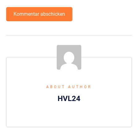
ABOUT AUTHOR
HVL24