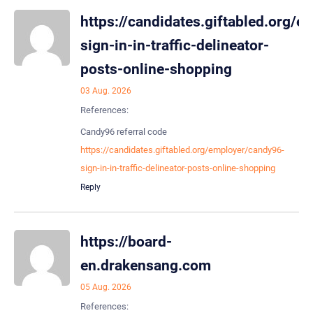
https://candidates.giftabled.org/
sign-in-in-traffic-delineator-
posts-online-shopping
03 Aug. 2026
References:
Candy96 referral code
https://candidates.giftabled.org/employer/candy96-
sign-in-in-traffic-delineator-posts-online-shopping
Reply
https://board-
en.drakensang.com
05 Aug. 2026
References: