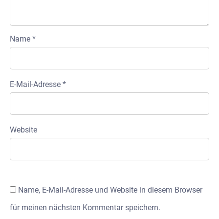
Name
*
E-Mail-Adresse
*
Website
Name, E-Mail-Adresse und Website in diesem Browser
für meinen nächsten Kommentar speichern.