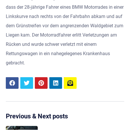
dass der 28-jährige Fahrer eines BMW Motorrades in einer
Linkskurve nach rechts von der Fahrbahn abkam und auf
dem Grünstreifen vor dem angrenzenden Waldgebiet zum
Liegen kam. Der Motorradfahrer erlitt Verletzungen am
Rücken und wurde schwer verletzt mit einem
Rettungswagen in ein nahegelegenes Krankenhaus
gebracht.
Previous & Next posts