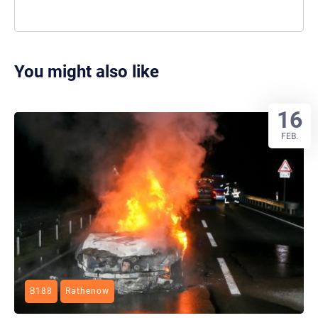
You might also like
16
FEB.
B188
Rathenow