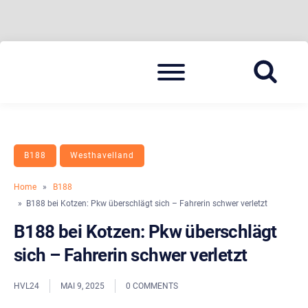
Skip
Menu
to
BLAULICHT HAVELLAND
HAVELLAND 24
content
B188
Westhavelland
Home
»
B188
» B188 bei Kotzen: Pkw überschlägt sich – Fahrerin schwer verletzt
B188 bei Kotzen: Pkw überschlägt
sich – Fahrerin schwer verletzt
HVL24
MAI 9, 2025
0 COMMENTS