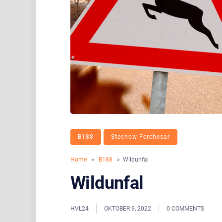
B188
Stechow-Ferchesar
Home
»
B188
» Wildunfal
Wildunfal
HVL24
OKTOBER 9, 2022
0 COMMENTS