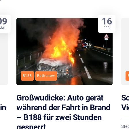
09
16
MAI
FEB.
B188
Rathenow
Großwudicke: Auto gerät
Sc
in
während der Fahrt in Brand
Vi
– B188 für zwei Stunden
gesperrt
Ste