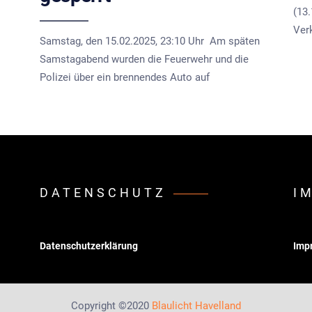
(13.
Ver
Samstag, den 15.02.2025, 23:10 Uhr Am späten
Samstagabend wurden die Feuerwehr und die
Polizei über ein brennendes Auto auf
DATENSCHUTZ
I
Datenschutzerklärung
Imp
Copyright ©2020
Blaulicht Havelland