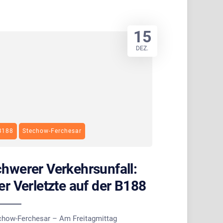
15
DEZ.
B188
Stechow-Ferchesar
hwerer Verkehrsunfall:
er Verletzte auf der B188
chow-Ferchesar – Am Freitagmittag