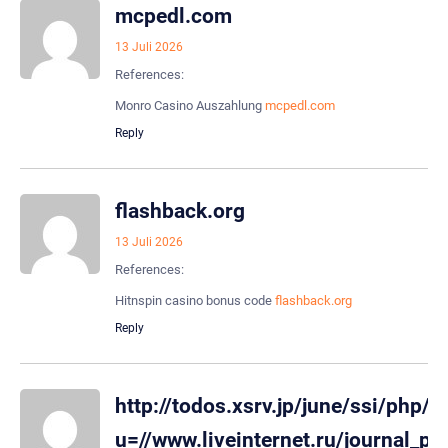
mcpedl.com
13 Juli 2026
References:
Monro Casino Auszahlung
mcpedl.com
Reply
flashback.org
13 Juli 2026
References:
Hitnspin casino bonus code
flashback.org
Reply
http://todos.xsrv.jp/june/ssi/php/r
u=//www.liveinternet.ru/journal_pr