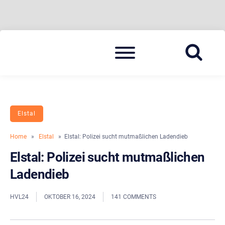
Skip
Menu
to
BLAULICHT HAVELLAND
HAVELLAND 24
content
Elstal
Home
»
Elstal
» Elstal: Polizei sucht mutmaßlichen Ladendieb
Elstal: Polizei sucht mutmaßlichen
Ladendieb
HVL24
OKTOBER 16, 2024
141 COMMENTS