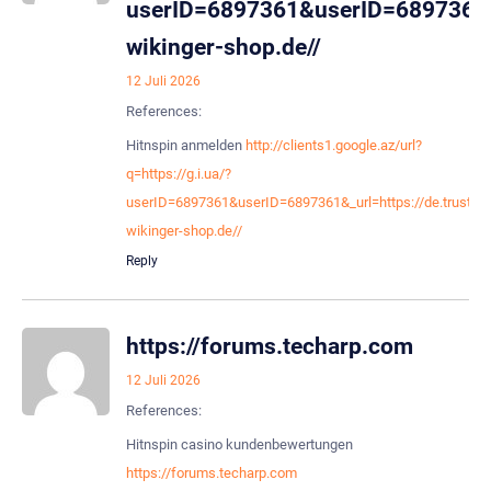
userID=6897361&userID=6897361&_u
wikinger-shop.de//
12 Juli 2026
References:
Hitnspin anmelden
http://clients1.google.az/url?
q=https://g.i.ua/?
userID=6897361&userID=6897361&_url=https://de.trustpil
wikinger-shop.de//
Reply
https://forums.techarp.com
12 Juli 2026
References:
Hitnspin casino kundenbewertungen
https://forums.techarp.com