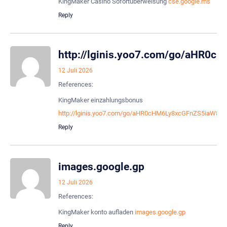
KingMaker Casino Sofortüberweisung
cse.google.ms
Reply
http://lginis.yoo7.com/go/aHR
12 Juli 2026
References:
KingMaker einzahlungsbonus
http://lginis.yoo7.com/go/aHR0cHM6Ly8xcGFnZS5iaW8
Reply
images.google.gp
12 Juli 2026
References:
KingMaker konto aufladen
images.google.gp
Reply