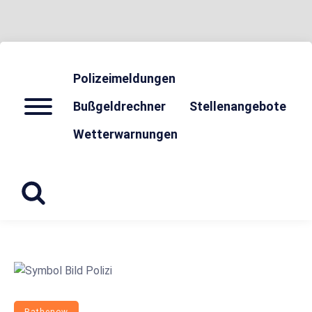
BLAULICHT HAVELLAND
HAVELLAND 24
Skip
to
Polizeimeldungen
content
Menu
Bußgeldrechner
Stellenangebote
Wetterwarnungen