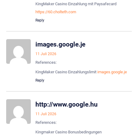
KingMaker Casino Einzahlung mit Paysafecard
https://60.cholteth.com
Reply
images.google.je
11 Juli 2026
References:
KingMaker Casino Einzahlungslimit
images.google.je
Reply
http://www.google.hu
11 Juli 2026
References:
Kingmaker Casino Bonusbedingungen