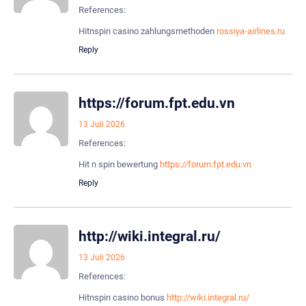
References:
Hitnspin casino zahlungsmethoden
rossiya-airlines.ru
Reply
https://forum.fpt.edu.vn
13 Juli 2026
References:
Hit n spin bewertung
https://forum.fpt.edu.vn
Reply
http://wiki.integral.ru/
13 Juli 2026
References:
Hitnspin casino bonus
http://wiki.integral.ru/