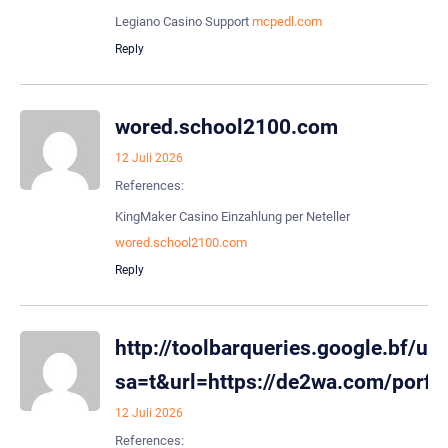
Legiano Casino Support
mcpedl.com
Reply
wored.school2100.com
12 Juli 2026
References:
KingMaker Casino Einzahlung per Neteller
wored.school2100.com
Reply
http://toolbarqueries.google.bf/url
sa=t&url=https://de2wa.com/porfi
12 Juli 2026
References: