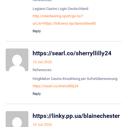
Legiano Casino Login Deutschland
http://orienteering.sport/go-to/?
url_to=https://linknest.vip/dariostilwell0
Reply
https://searl.co/sherryllilly24
10 Juli 2026
References:
KingMaker Casino Einzahlung per Sofortüberweisung
https://searl.co/sherryllilly24
Reply
https://linky.pp.ua/blainechester
10 Juli 2026