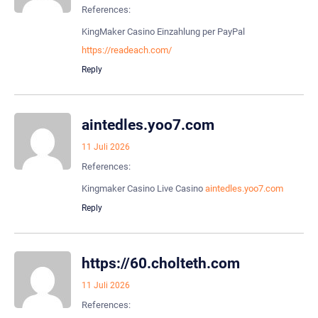
References:
KingMaker Casino Einzahlung per PayPal
https://readeach.com/
Reply
aintedles.yoo7.com
11 Juli 2026
References:
Kingmaker Casino Live Casino
aintedles.yoo7.com
Reply
https://60.cholteth.com
11 Juli 2026
References: