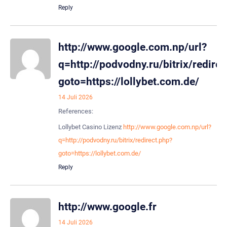
Reply
http://www.google.com.np/url?
q=http://podvodny.ru/bitrix/redire
goto=https://lollybet.com.de/
14 Juli 2026
References:
Lollybet Casino Lizenz
http://www.google.com.np/url?
q=http://podvodny.ru/bitrix/redirect.php?
goto=https://lollybet.com.de/
Reply
http://www.google.fr
14 Juli 2026