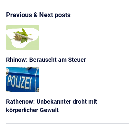
Previous & Next posts
Rhinow: Berauscht am Steuer
Rathenow: Unbekannter droht mit
körperlicher Gewalt