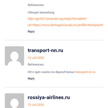
References:
Hitnspin bewertung
http://grch37.ensembl.org/Help/Permalink?
url=https://www.divinagracia.edu.ec/profile/thompsonhpks
Reply
transport-nn.ru
13 Juli 2026
References:
Hit n spin casino no deposit bonus
transport-nn.ru
Reply
rossiya-airlines.ru
13 Juli 2026