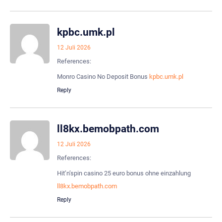
kpbc.umk.pl
12 Juli 2026
References:
Monro Casino No Deposit Bonus
kpbc.umk.pl
Reply
ll8kx.bemobpath.com
12 Juli 2026
References:
Hit’n’spin casino 25 euro bonus ohne einzahlung
ll8kx.bemobpath.com
Reply