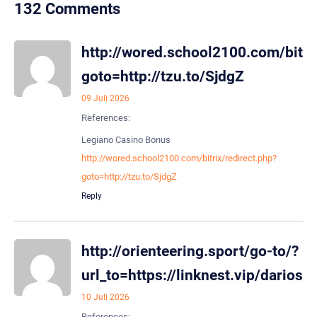
132 Comments
http://wored.school2100.com/bitri
goto=http://tzu.to/SjdgZ
09 Juli 2026
References:
Legiano Casino Bonus
http://wored.school2100.com/bitrix/redirect.php?
goto=http://tzu.to/SjdgZ
Reply
http://orienteering.sport/go-to/?
url_to=https://linknest.vip/dariosti
10 Juli 2026
References: