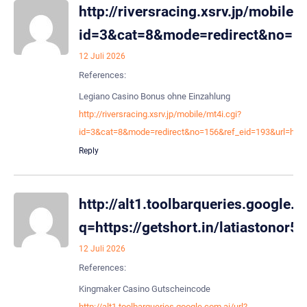
http://riversracing.xsrv.jp/mobile/
id=3&cat=8&mode=redirect&no=156
12 Juli 2026
References:
Legiano Casino Bonus ohne Einzahlung
http://riversracing.xsrv.jp/mobile/mt4i.cgi?
id=3&cat=8&mode=redirect&no=156&ref_eid=193&url=http:/
Reply
http://alt1.toolbarqueries.google.c
q=https://getshort.in/latiastonor52
12 Juli 2026
References:
Kingmaker Casino Gutscheincode
http://alt1.toolbarqueries.google.com.ai/url?