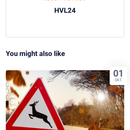
HVL24
You might also like
01
OKT.