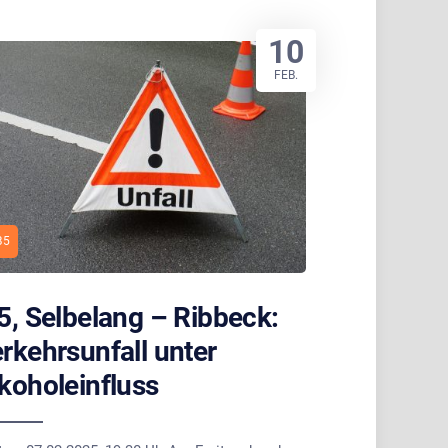
10
FEB.
B5
5, Selbelang – Ribbeck:
rkehrsunfall unter
koholeinfluss