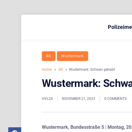
Skip
to
Polizeim
BLAULICHT HAVELLAND
HAVELLAND 24
content
B5
Wustermark
Home
»
B5
» Wustermark: Schwan gehabt
Wustermark: Schwa
HVL24
NOVEMBER 21, 2023
0 COMMENTS
Wustermark, Bundesstraße 5
|
Montag, 20