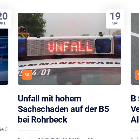
20
19
OKT.
MAI
B5
Unfall mit hohem
B 
Sachschaden auf der B5
Ve
bei Rohrbeck
Al
ße 5