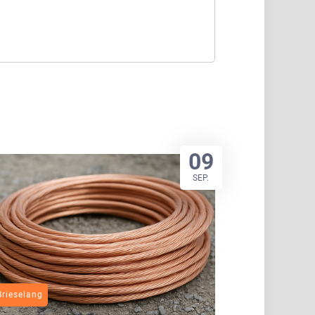
09
SEP.
Brieselang