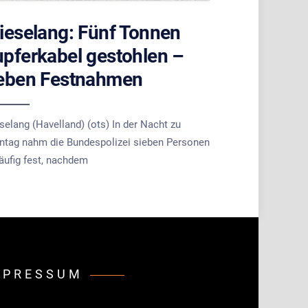
ieselang: Fünf Tonnen
pferkabel gestohlen –
ieben Festnahmen
selang (Havelland) (ots) In der Nacht zu
ntag nahm die Bundespolizei sieben Personen
äufig fest, nachdem
MPRESSUM