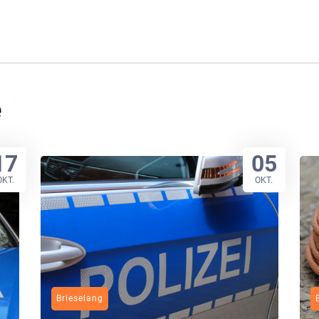
e
17
05
OKT.
OKT.
Brieselang