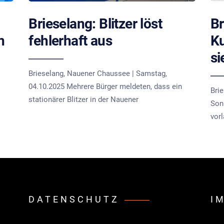
Brieselang: Blitzer löst
Br
n
fehlerhaft aus
Ku
s
Brieselang, Nauener Chaussee | Samstag,
04.10.2025 Mehrere Bürger meldeten, dass ein
Brie
stationärer Blitzer in der Nauener
Son
vorl
DATENSCHUTZ
I