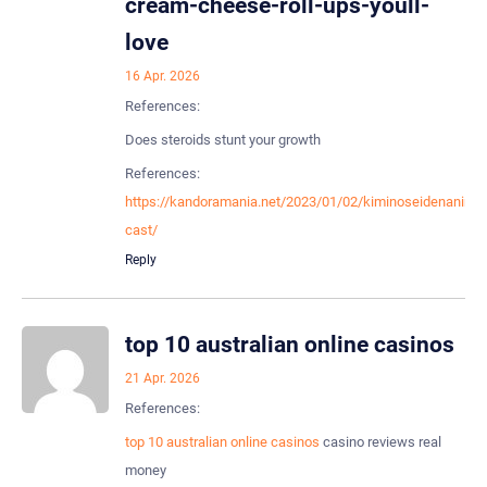
cream-cheese-roll-ups-youll-
love
16 Apr. 2026
References:
Does steroids stunt your growth
References:
https://kandoramania.net/2023/01/02/kiminoseidenanimod
cast/
Reply
top 10 australian online casinos
21 Apr. 2026
References:
top 10 australian online casinos
casino reviews real
money