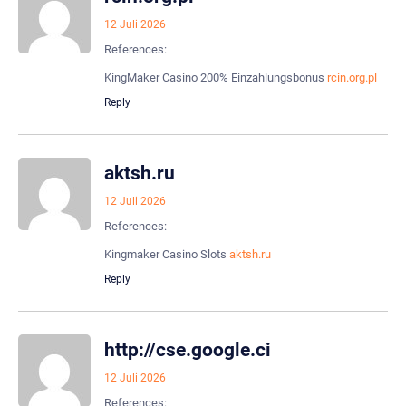
12 Juli 2026
References:
KingMaker Casino 200% Einzahlungsbonus
rcin.org.pl
Reply
aktsh.ru
12 Juli 2026
References:
Kingmaker Casino Slots
aktsh.ru
Reply
http://cse.google.ci
12 Juli 2026
References: