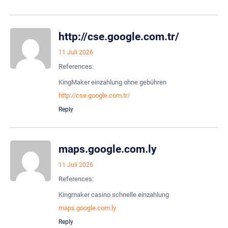
http://cse.google.com.tr/
11 Juli 2026
References:
KingMaker einzahlung ohne gebühren
http://cse.google.com.tr/
Reply
maps.google.com.ly
11 Juli 2026
References:
Kingmaker casino schnelle einzahlung
maps.google.com.ly
Reply