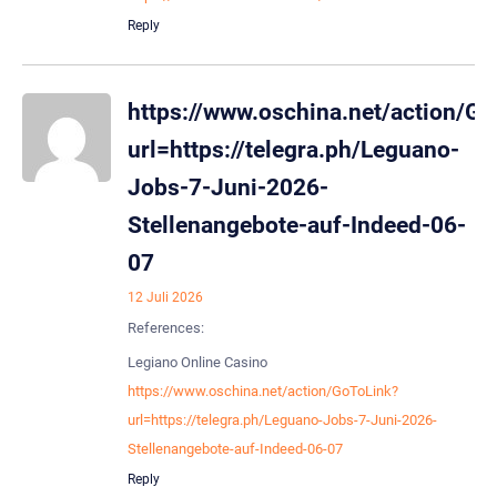
Reply
https://www.oschina.net/action/Go
url=https://telegra.ph/Leguano-
Jobs-7-Juni-2026-
Stellenangebote-auf-Indeed-06-
07
12 Juli 2026
References:
Legiano Online Casino
https://www.oschina.net/action/GoToLink?
url=https://telegra.ph/Leguano-Jobs-7-Juni-2026-
Stellenangebote-auf-Indeed-06-07
Reply