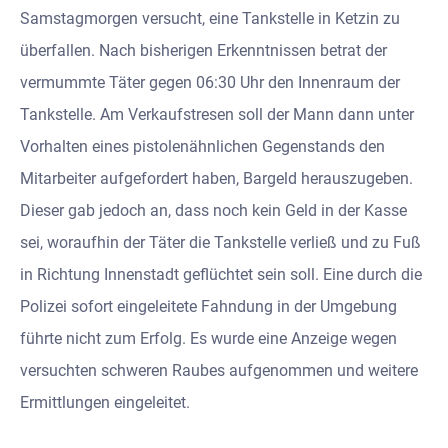
Samstagmorgen versucht, eine Tankstelle in Ketzin zu
überfallen. Nach bisherigen Erkenntnissen betrat der
vermummte Täter gegen 06:30 Uhr den Innenraum der
Tankstelle. Am Verkaufstresen soll der Mann dann unter
Vorhalten eines pistolenähnlichen Gegenstands den
Mitarbeiter aufgefordert haben, Bargeld herauszugeben.
Dieser gab jedoch an, dass noch kein Geld in der Kasse
sei, woraufhin der Täter die Tankstelle verließ und zu Fuß
in Richtung Innenstadt geflüchtet sein soll. Eine durch die
Polizei sofort eingeleitete Fahndung in der Umgebung
führte nicht zum Erfolg. Es wurde eine Anzeige wegen
versuchten schweren Raubes aufgenommen und weitere
Ermittlungen eingeleitet.