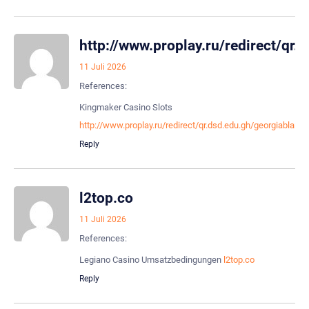
http://www.proplay.ru/redirect/qr
11 Juli 2026
References:
Kingmaker Casino Slots
http://www.proplay.ru/redirect/qr.dsd.edu.gh/georgiablanc
Reply
l2top.co
11 Juli 2026
References:
Legiano Casino Umsatzbedingungen
l2top.co
Reply