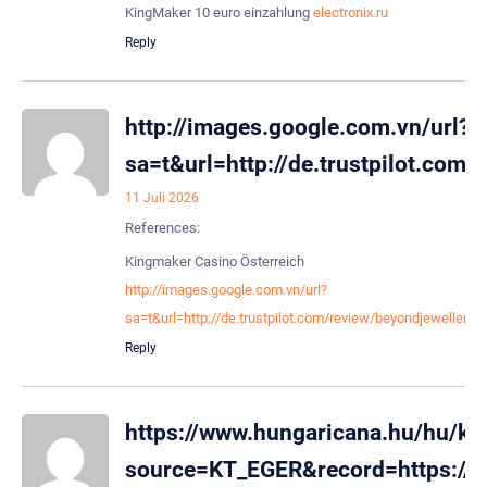
KingMaker 10 euro einzahlung
electronix.ru
Reply
http://images.google.com.vn/url?
sa=t&url=http://de.trustpilot.com/
11 Juli 2026
References:
Kingmaker Casino Österreich
http://images.google.com.vn/url?
sa=t&url=http://de.trustpilot.com/review/beyondjewellery.d
Reply
https://www.hungaricana.hu/hu/kap
source=KT_EGER&record=https://te