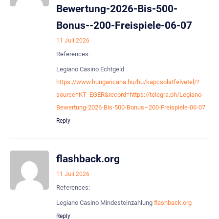
Bewertung-2026-Bis-500-
Bonus--200-Freispiele-06-07
11 Juli 2026
References:
Legiano Casino Echtgeld
https://www.hungaricana.hu/hu/kapcsolatfelvetel/?
source=KT_EGER&record=https://telegra.ph/Legiano-
Bewertung-2026-Bis-500-Bonus–200-Freispiele-06-07
Reply
flashback.org
11 Juli 2026
References:
Legiano Casino Mindesteinzahlung
flashback.org
Reply