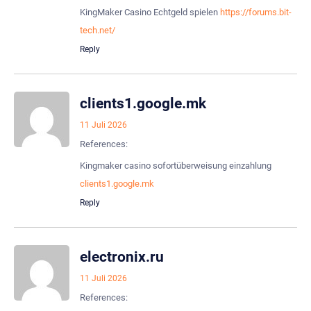
KingMaker Casino Echtgeld spielen
https://forums.bit-
tech.net/
Reply
clients1.google.mk
11 Juli 2026
References:
Kingmaker casino sofortüberweisung einzahlung
clients1.google.mk
Reply
electronix.ru
11 Juli 2026
References: