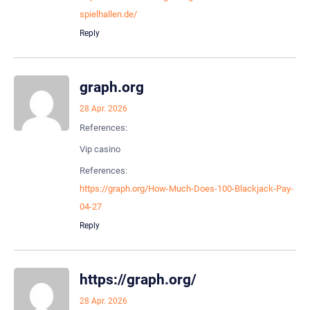
spielhallen.de/
Reply
graph.org
28 Apr. 2026
References:
Vip casino
References:
https://graph.org/How-Much-Does-100-Blackjack-Pay-
04-27
Reply
https://graph.org/
28 Apr. 2026