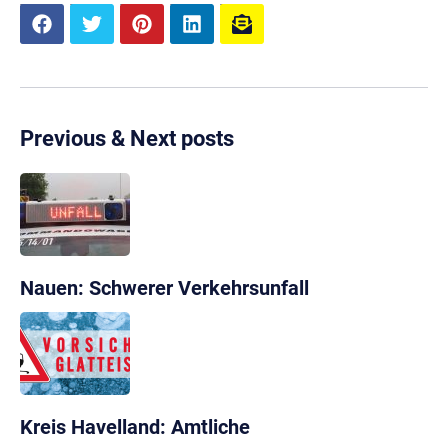
Previous & Next posts
Nauen: Schwerer Verkehrsunfall
Kreis Havelland: Amtliche