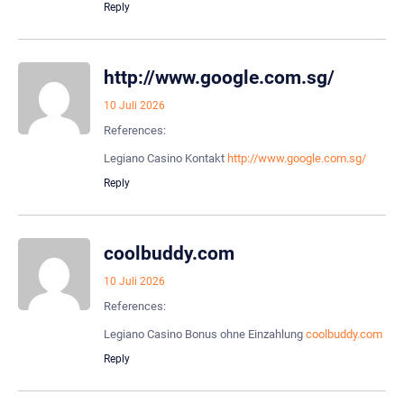
Reply
http://www.google.com.sg/
10 Juli 2026
References:
Legiano Casino Kontakt
http://www.google.com.sg/
Reply
coolbuddy.com
10 Juli 2026
References:
Legiano Casino Bonus ohne Einzahlung
coolbuddy.com
Reply