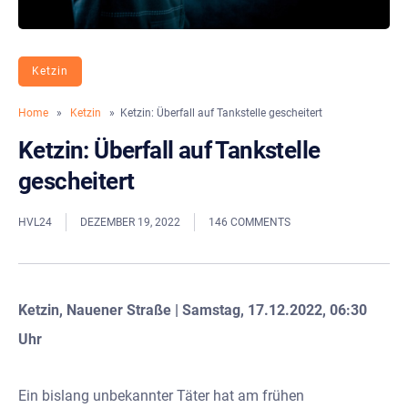
Ketzin
Home
»
Ketzin
» Ketzin: Überfall auf Tankstelle gescheitert
Ketzin: Überfall auf Tankstelle
gescheitert
HVL24
DEZEMBER 19, 2022
146 COMMENTS
Ketzin, Nauener Straße | Samstag, 17.12.2022, 06:30
Uhr
Ein bislang unbekannter Täter hat am frühen