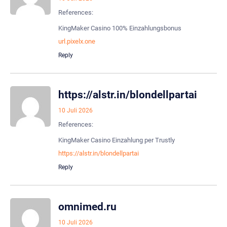
References:
KingMaker Casino 100% Einzahlungsbonus
url.pixelx.one
Reply
https://alstr.in/blondellpartai
10 Juli 2026
References:
KingMaker Casino Einzahlung per Trustly
https://alstr.in/blondellpartai
Reply
omnimed.ru
10 Juli 2026