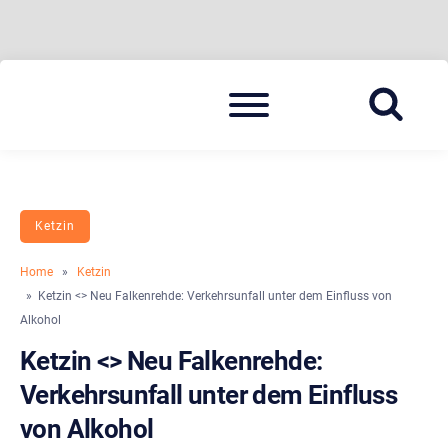
Skip
Menu
to
BLAULICHT HAVELLAND
HAVELLAND 24
content
Ketzin
Home
»
Ketzin
» Ketzin <> Neu Falkenrehde: Verkehrsunfall unter dem Einfluss von
Alkohol
Ketzin <> Neu Falkenrehde:
Verkehrsunfall unter dem Einfluss
von Alkohol