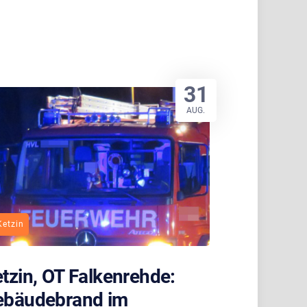
31
AUG.
Ketzin
tzin, OT Falkenrehde:
ebäudebrand im