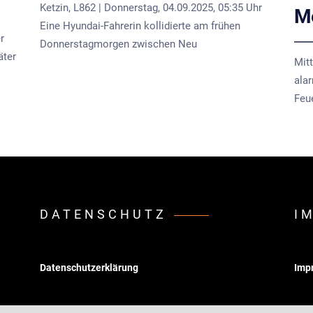
Ketzin, L862 | Donnerstag, 04.09.2025, 05:35 Uhr
Me
Eine Hyundai-Fahrerin kollidierte am frühen
r
Donnerstagmorgen zwischen Neu
äter
Mit
ala
Feu
DATENSCHUTZ
I
Datenschutzerklärung
Imp