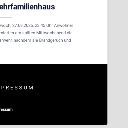
hrfamilienhaus
twoch, 27.08.2025, 23:45 Uhr Anwohner
rmierten am späten Mittwochabend die
erwehr, nachdem sie Brandgeruch und
MPRESSUM
ressum