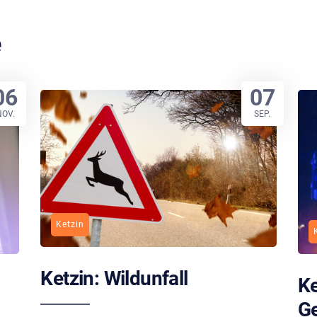
e
06
07
NOV.
SEP.
Ketzin
Ketzin: Wildunfall
Ke
G