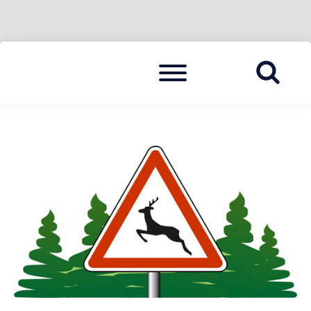
Skip
Menu
to
BLAULICHT HAVELLAND
HAVELLAND 24
content