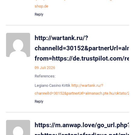
shop.de
Reply
http://wartank.ru/?
channelId=30152&partnerUrl=alma
from=https://de.trustpilot.com/re
09 Juli 2026
References:
Legiano Casino Kritik
http://wartank.ru/?
channelId=30152&partnerUrl=almanach.pte.hu/oktato/273
Reply
https://m.anwap.love/go_url.php?