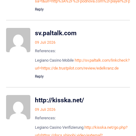
sa=t&url=http%3A%2F%2Fpodnova.com%2Fplayer%2Fplaye
Reply
sv.paltalk.com
09 Juli 2026
References:
Legiano Casino Mobile
http://sv.paltalk.com/linkcheck?
url=https://de.trustpilot.com/review/edelkranz.de
Reply
http://kisska.net/
09 Juli 2026
References:
Legiano Casino Verifizierung
http://kisska.net/go.php?
url=https://docs.shinobi.video/external?