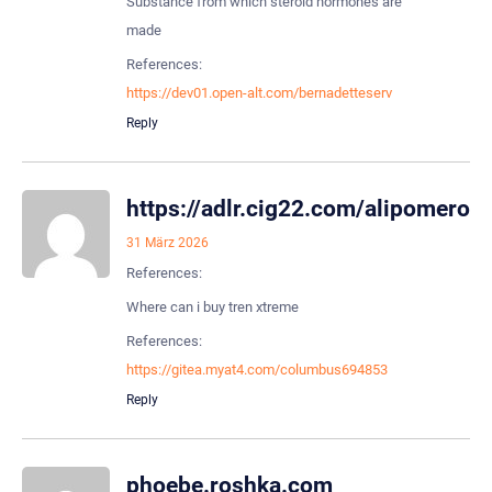
Substance from which steroid hormones are
made
References:
https://dev01.open-alt.com/bernadetteserv
Reply
https://adlr.cig22.com/alipomeroy
31 März 2026
References:
Where can i buy tren xtreme
References:
https://gitea.myat4.com/columbus694853
Reply
phoebe.roshka.com