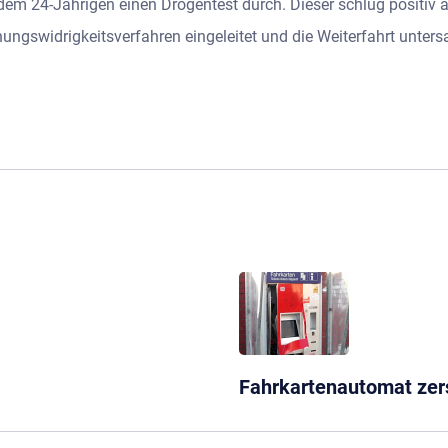
 dem 24-Jährigen einen Drogentest durch. Dieser schlug positiv
ngswidrigkeitsverfahren eingeleitet und die Weiterfahrt unters
Fahrkartenautomat zer