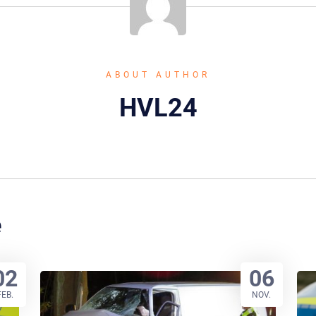
ABOUT AUTHOR
HVL24
e
02
06
FEB.
NOV.