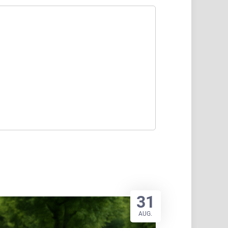
31
AUG.