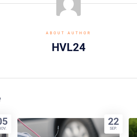
ABOUT AUTHOR
HVL24
e
05
22
NOV.
SEP.