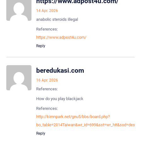
https://www.adpost4u.com/
14 Apr. 2026
anabolic steroids illegal
References:
https://www.adpost4u.com/
Reply
beredukasi.com
16 Apr. 2026
References:
How do you play blackjack
References:
http://kimnpark.net/gnu5/bbs/board.php?
bo_table=2014Taiwan&wr_id=699&sst=wr_hit&sod=desc
Reply