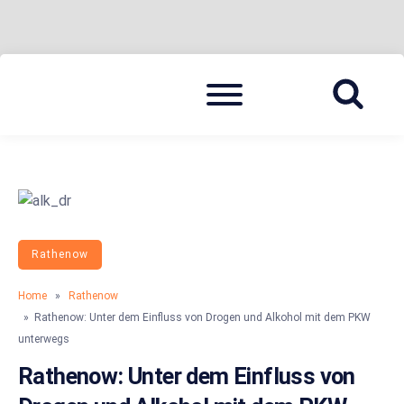
Skip
Menu
to
BLAULICHT HAVELLAND
HAVELLAND 24
content
Rathenow
Home
»
Rathenow
» Rathenow: Unter dem Einfluss von Drogen und Alkohol mit dem PKW
unterwegs
Rathenow: Unter dem Einfluss von