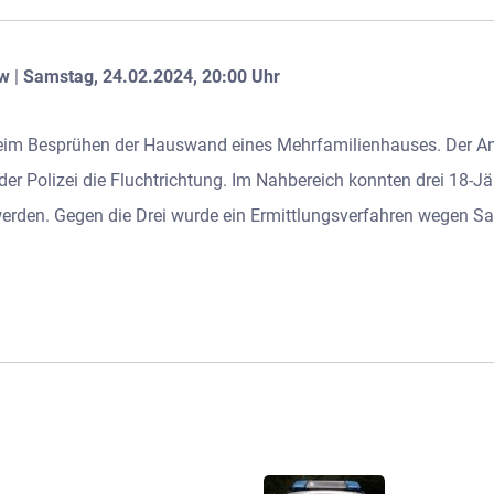
ow
|
Samstag, 24.02.2024, 20:00 Uhr
beim Besprühen der Hauswand eines Mehrfamilienhauses. Der A
der Polizei die Fluchtrichtung. Im Nahbereich konnten drei 18
werden. Gegen die Drei wurde ein Ermittlungsverfahren wegen Sa