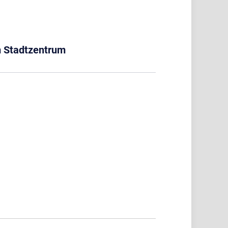
 Stadtzentrum