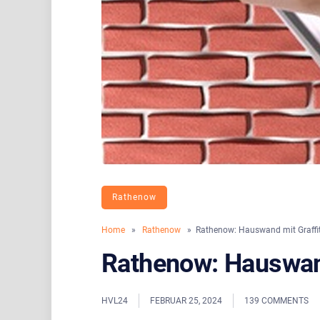
Rathenow
Home
»
Rathenow
» Rathenow: Hauswand mit Graffit
Rathenow: Hauswand
HVL24
FEBRUAR 25, 2024
139 COMMENTS