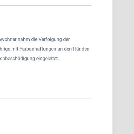
nwohner nahm die Verfolgung der
-Jährige mit Farbanhaftungen an den Händen
chbeschädigung eingeleitet.