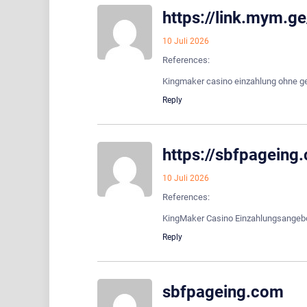
https://link.mym.ge
10 Juli 2026
References:
Kingmaker casino einzahlung ohne 
Reply
https://sbfpageing
10 Juli 2026
References:
KingMaker Casino Einzahlungsangeb
Reply
sbfpageing.com