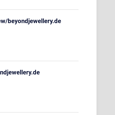
iew/beyondjewellery.de
ndjewellery.de