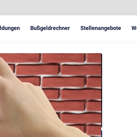
eldungen
Bußgeldrechner
Stellenangebote
W