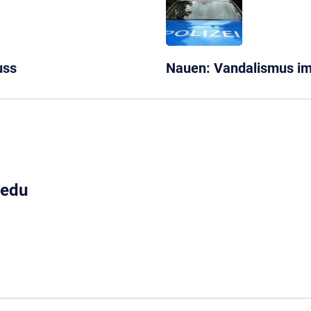
uss
Nauen: Vandalismus im
.edu