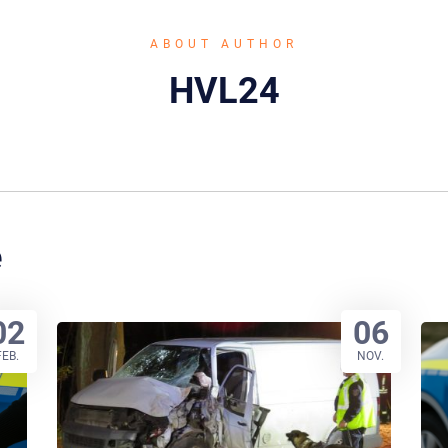
ABOUT AUTHOR
HVL24
e
02
06
FEB.
NOV.