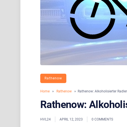
Rathenow
Home
»
Rathenow
» Rathenow: Alkoholisierter Radler
Rathenow: Alkoholis
HVL24
APRIL 12, 2023
0 COMMENTS