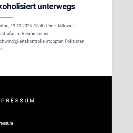
koholisiert unterwegs
ntag, 19.10.2025, 18:40 Uhr – Milower
dstraße Im Rahmen einer
chwindigkeitskontrolle stoppten Polizisten
en
MPRESSUM
ressum