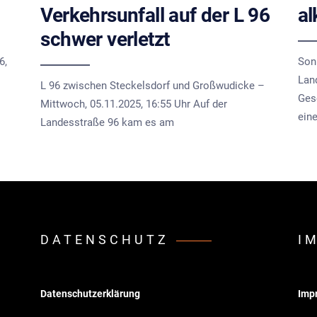
Verkehrsunfall auf der L 96
al
schwer verletzt
6,
Son
Lan
L 96 zwischen Steckelsdorf und Großwudicke –
Ges
Mittwoch, 05.11.2025, 16:55 Uhr Auf der
ein
Landesstraße 96 kam es am
DATENSCHUTZ
I
Datenschutzerklärung
Imp