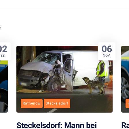
e
02
06
FEB.
NOV.
Rathenow
Steckelsdorf
Steckelsdorf: Mann bei
Ra