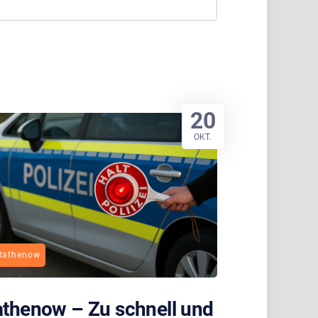
20
OKT.
Rathenow
thenow – Zu schnell und