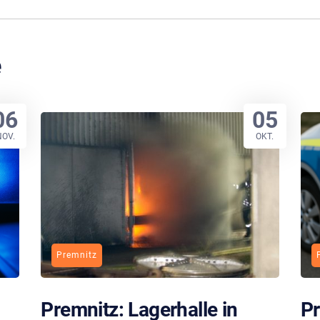
e
06
05
NOV.
OKT.
Premnitz
Premnitz: Lagerhalle in
Pr