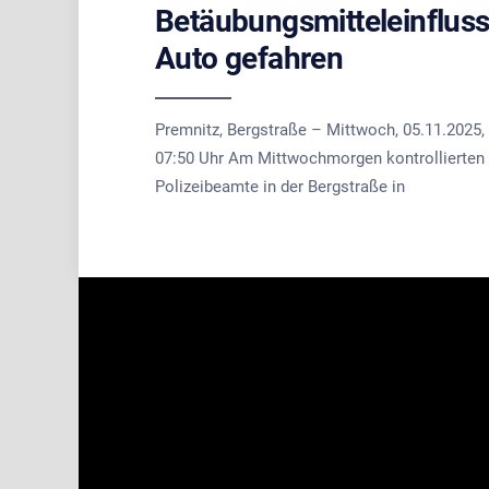
Betäubungsmitteleinflus
Auto gefahren
Premnitz, Bergstraße – Mittwoch, 05.11.2025,
07:50 Uhr Am Mittwochmorgen kontrollierten
Polizeibeamte in der Bergstraße in