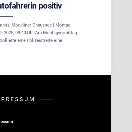
tofahrerin positiv
mnitz, Mögeliner Chaussee | Montag,
09.2025, 09:40 Uhr Am Montagvormittag
rollierte eine Polizeistreife eine
MPRESSUM
ressum