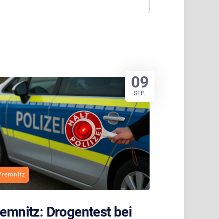
09
SEP.
Premnitz
emnitz: Drogentest bei