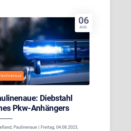
06
AUG.
Paulinenaue
ulinenaue: Diebstahl
ines Pkw-Anhängers
lland, Paulinenaue | Freitag, 04.08.2023,