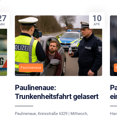
27
10
MAI
APR.
Paulinenaue
Paulinenaue:
Pa
Trunkenheitsfahrt gelasert
e
Paulinenaue, Kreisstraße 6329 | Mittwoch,
Have