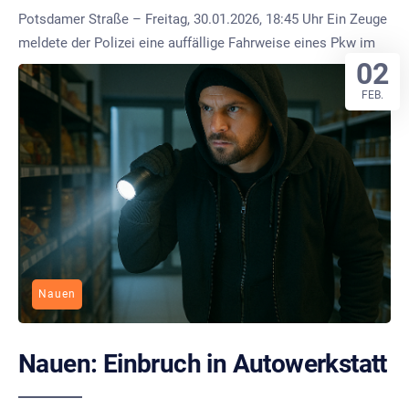
Potsdamer Straße – Freitag, 30.01.2026, 18:45 Uhr Ein Zeuge
meldete der Polizei eine auffällige Fahrweise eines Pkw im
02
FEB.
Nauen
Nauen: Einbruch in Autowerkstatt