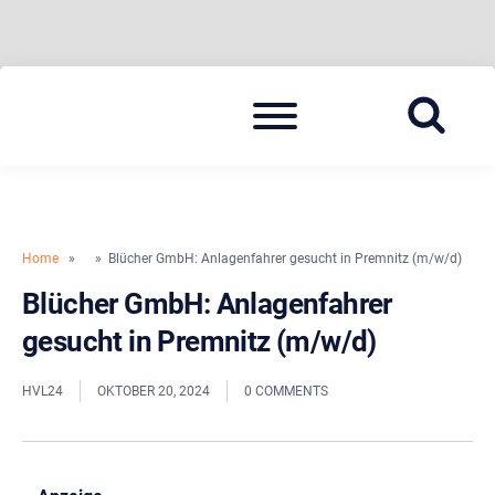
Skip
Menu
to
BLAULICHT HAVELLAND
HAVELLAND 24
content
Home
»
» Blücher GmbH: Anlagenfahrer gesucht in Premnitz (m/w/d)
Blücher GmbH: Anlagenfahrer
gesucht in Premnitz (m/w/d)
HVL24
OKTOBER 20, 2024
0 COMMENTS