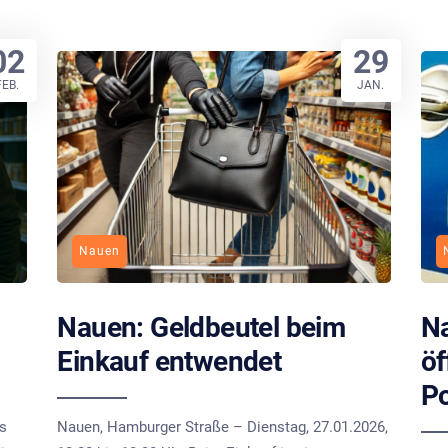
02
29
FEB.
JAN.
Nauen
Nauen: Geldbeutel beim
Na
Einkauf entwendet
öf
Po
is
Nauen, Hamburger Straße – Dienstag, 27.01.2026,