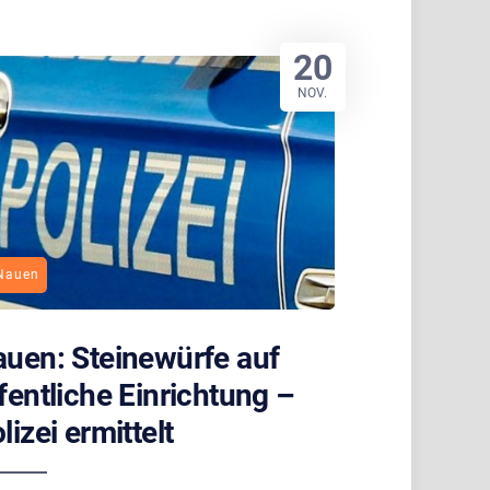
20
NOV.
Nauen
uen: Steinewürfe auf
fentliche Einrichtung –
lizei ermittelt