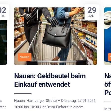
02
29
FEB.
JAN.
Nauen
Nauen: Geldbeutel beim
Na
Einkauf entwendet
öf
Po
is
Nauen, Hamburger Straße – Dienstag, 27.01.2026,
äter
10:00 bis 10:30 Uhr Beim Einkauf in einem
Mit