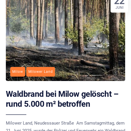
22
JUNI
Milow
Milower Land
Waldbrand bei Milow gelöscht –
rund 5.000 m² betroffen
Milower Land, Neudessauer Straße Am Samstagmittag, dem
21. Juni 2025, wurde der Polizei und Feuerwehr ein Waldbrand