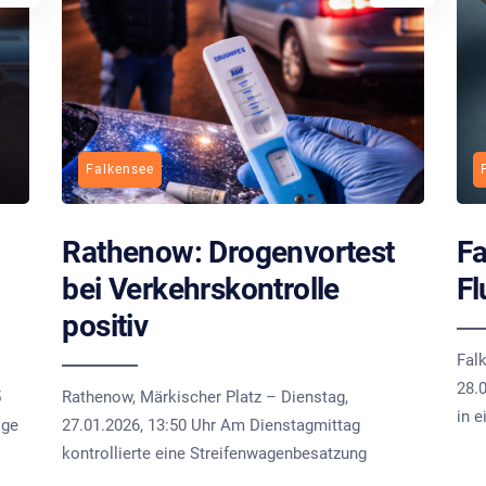
Falkensee
Rathenow: Drogenvortest
Fa
bei Verkehrskontrolle
Fl
positiv
Fal
28.
5
Rathenow, Märkischer Platz – Dienstag,
in 
ige
27.01.2026, 13:50 Uhr Am Dienstagmittag
kontrollierte eine Streifenwagenbesatzung