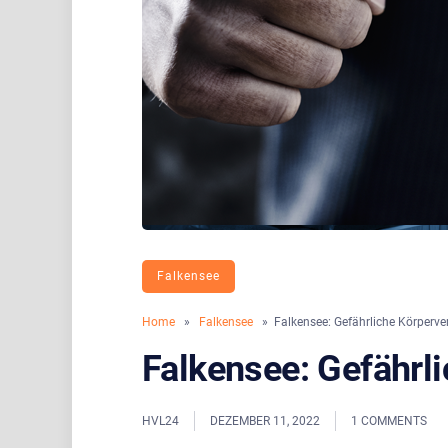
Falkensee
Home
»
Falkensee
» Falkensee: Gefährliche Körperve
Falkensee: Gefährl
HVL24
DEZEMBER 11, 2022
1 COMMENTS