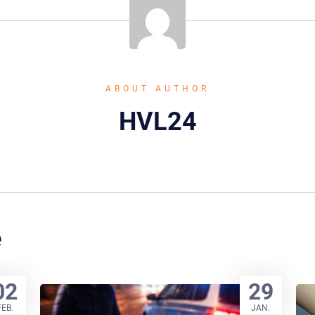
ABOUT AUTHOR
HVL24
e
02
29
FEB.
JAN.