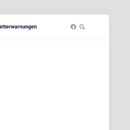
etterwarnungen