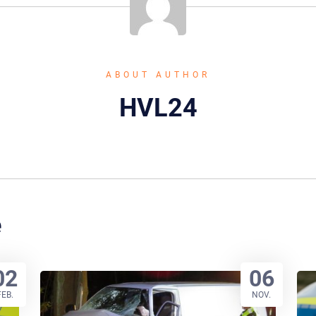
ABOUT AUTHOR
HVL24
e
02
06
FEB.
NOV.