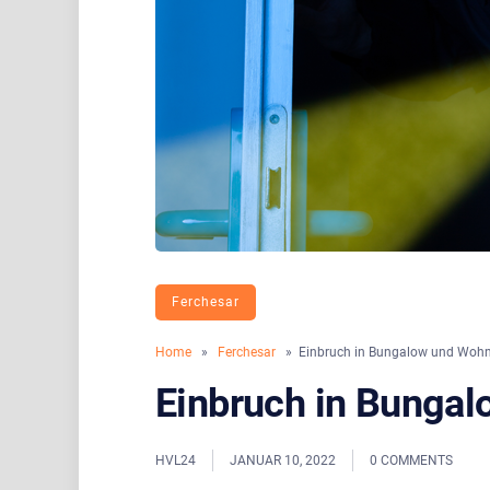
Ferchesar
Home
»
Ferchesar
» Einbruch in Bungalow und Woh
Einbruch in Bunga
HVL24
JANUAR 10, 2022
0 COMMENTS