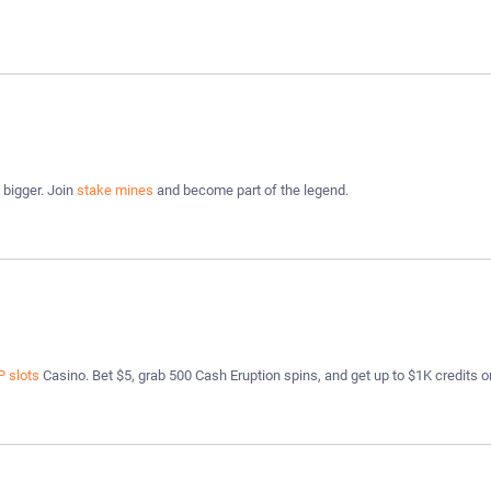
bigger. Join
stake mines
and become part of the legend.
P slots
Casino. Bet $5, grab 500 Cash Eruption spins, and get up to $1K credits o