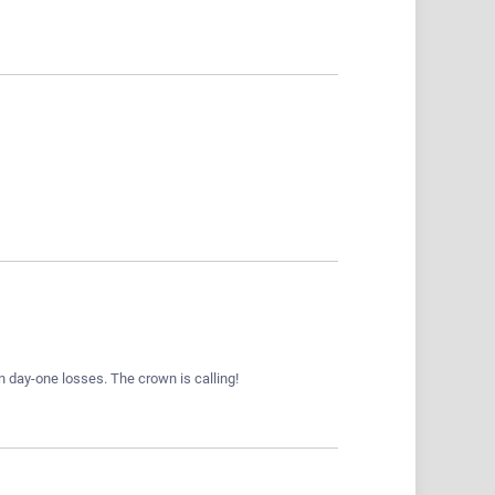
n day-one losses. The crown is calling!