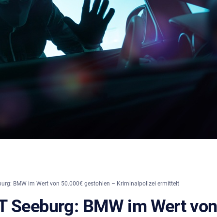
rg: BMW im Wert von 50.000€ gestohlen – Kriminalpolizei ermittelt
OT Seeburg: BMW im Wert von