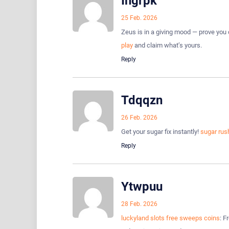
Ihgrpk
25 Feb. 2026
Zeus is in a giving mood — prove you 
play
and claim what’s yours.
Reply
Tdqqzn
26 Feb. 2026
Get your sugar fix instantly!
sugar rush
Reply
Ytwpuu
28 Feb. 2026
luckyland slots free sweeps coins
: F