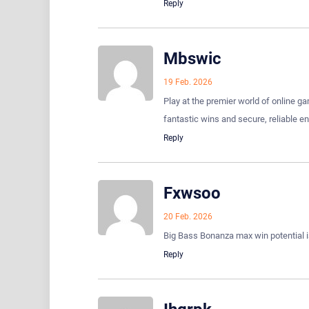
Reply
Mbswic
19 Feb. 2026
Play at the premier world of online 
fantastic wins and secure, reliable e
Reply
Fxwsoo
20 Feb. 2026
Big Bass Bonanza max win potential i
Reply