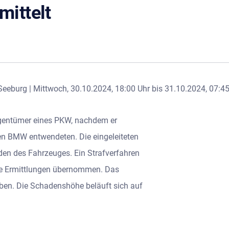
mittelt
eeburg | Mittwoch, 30.10.2024, 18:00 Uhr bis 31.10.2024, 07:45
gentümer eines PKW, nachdem er
nen BMW entwendeten. Die eingeleiteten
n des Fahrzeuges. Ein Strafverfahren
 die Ermittlungen übernommen. Das
en. Die Schadenshöhe beläuft sich auf