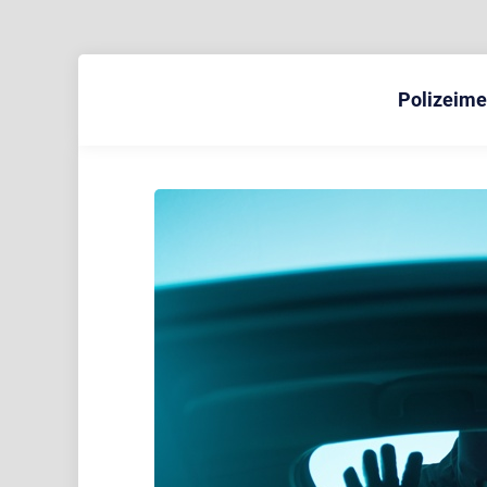
Skip
to
Polizeim
BLAULICHT HAVELLAND
HAVELLAND 24
content