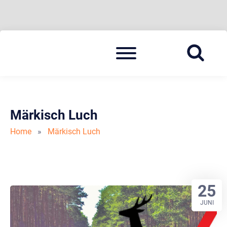
Skip
Menu
to
BLAULICHT HAVELLAND
HAVELLAND 24
content
Märkisch Luch
Home
»
Märkisch Luch
25
JUNI