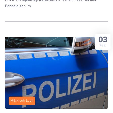
Bahngleisen im
03
FEB.
Märkisch Luch