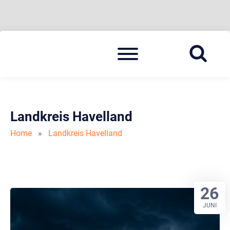
Skip
Menu
to
BLAULICHT HAVELLAND
HAVELLAND 24
content
Landkreis Havelland
Home
»
Landkreis Havelland
26
JUNI