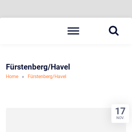
Skip
Menu
to
BLAULICHT HAVELLAND
HAVELLAND 24
content
Fürstenberg/Havel
Home
»
Fürstenberg/Havel
17
NOV.