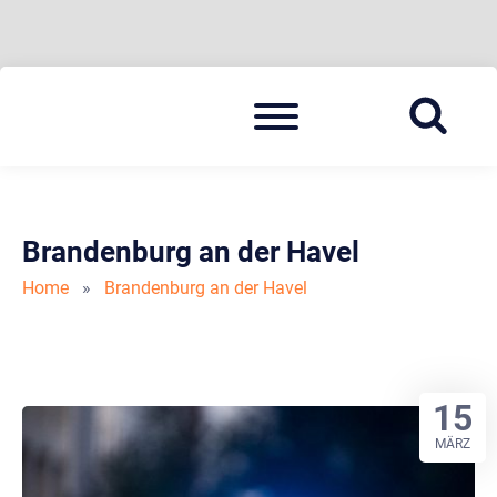
Skip
Menu
to
BLAULICHT HAVELLAND
HAVELLAND 24
content
Brandenburg an der Havel
Home
»
Brandenburg an der Havel
15
MÄRZ