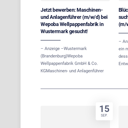
Jetzt bewerben: Maschinen-
Blü
und Anlagenführer (m/w/d) bei
such
Wepoba Wellpappenfabrik in
(m/
Wustermark gesucht!
– An
– Anzeige –Wustermark
ein 
(Brandenburg)Wepoba
dess
Wellpappenfabrik GmbH & Co.
Entw
KGMaschinen- und Anlagenführer
15
SEP.