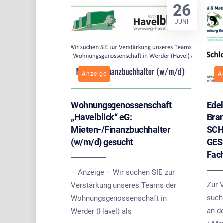
26
JUNI
Anzeige
A
Wohnungsgenossenschaft
Edel
„Havelblick“ eG:
Bra
Mieten-/Finanzbuchhalter
SCH
(w/m/d) gesucht
GESU
Fac
– Anzeige – Wir suchen SIE zur
Zur 
Verstärkung unseres Teams der
such
Wohnungsgenossenschaft in
an de
Werder (Havel) als