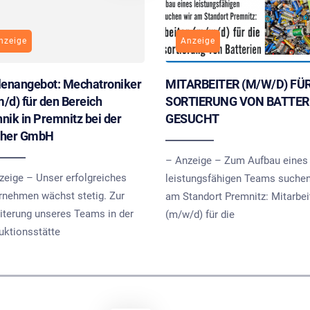
nzeige
Anzeige
lenangebot: Mechatroniker
MITARBEITER (M/W/D) FÜR
/d) für den Bereich
SORTIERUNG VON BATTER
nik in Premnitz bei der
GESUCHT
cher GmbH
– Anzeige – Zum Aufbau eines
zeige – Unser erfolgreiches
leistungsfähigen Teams suchen
rnehmen wächst stetig. Zur
am Standort Premnitz: Mitarbei
iterung unseres Teams in der
(m/w/d) für die
uktionsstätte