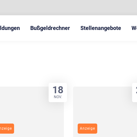
eldungen
Bußgeldrechner
Stellenangebote
W
18
NOV.
nzeige
Anzeige