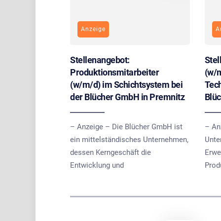
Anzeige
A
Stellenangebot:
Stel
Produktionsmitarbeiter
(w/m
(w/m/d) im Schichtsystem bei
Tech
der Blücher GmbH in Premnitz
Blü
– Anzeige – Die Blücher GmbH ist
– An
ein mittelständisches Unternehmen,
Unte
dessen Kerngeschäft die
Erwe
Entwicklung und
Prod