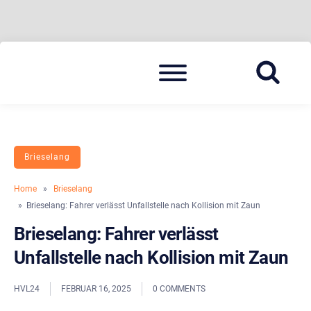
Skip
Menu
to
BLAULICHT HAVELLAND
HAVELLAND 24
content
Brieselang
Home
»
Brieselang
» Brieselang: Fahrer verlässt Unfallstelle nach Kollision mit Zaun
Brieselang: Fahrer verlässt
Unfallstelle nach Kollision mit Zaun
HVL24
FEBRUAR 16, 2025
0 COMMENTS