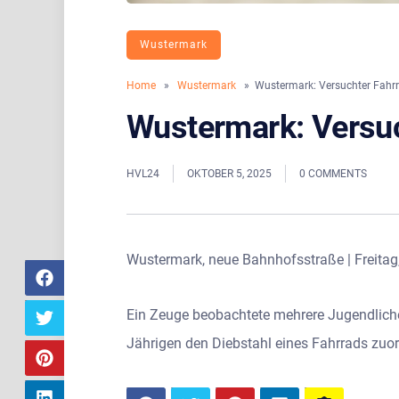
Wustermark
Home
»
Wustermark
» Wustermark: Versuchter Fahrr
Wustermark: Versuc
HVL24
OKTOBER 5, 2025
0 COMMENTS
Wustermark, neue Bahnhofsstraße | Freitag
Ein Zeuge beobachtete mehrere Jugendliche,
Jährigen den Diebstahl eines Fahrrads zuor