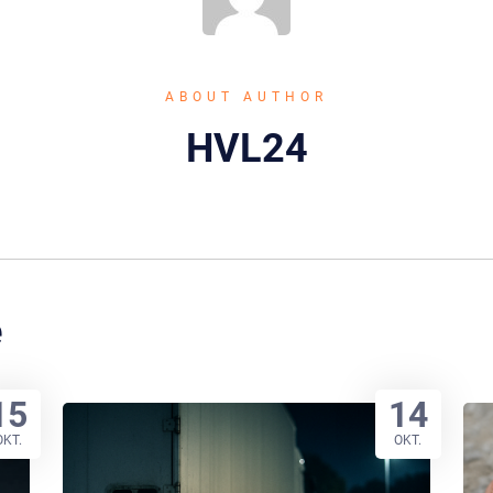
ABOUT AUTHOR
HVL24
e
15
14
OKT.
OKT.