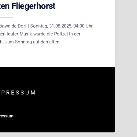
ten Fliegerhorst
önwalde-Dorf | Sonntag, 31.08.2025, 04:00 Uhr
n lauter Musik wurde die Polizei in der
ht zum Sonntag auf den alten
MPRESSUM
ressum