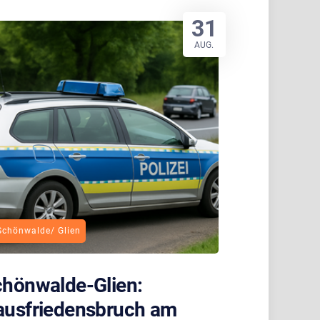
31
AUG.
Schönwalde/ Glien
hönwalde-Glien:
ausfriedensbruch am