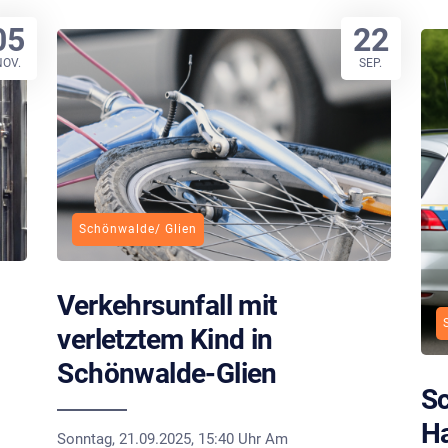
05
22
NOV.
SEP.
Schönwalde/ Glien
Verkehrsunfall mit
verletztem Kind in
Schönwalde-Glien
Sc
H
Sonntag, 21.09.2025, 15:40 Uhr Am