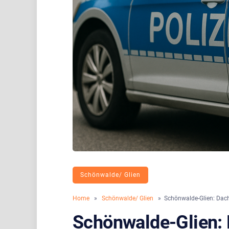
Schönwalde/ Glien
Home
»
Schönwalde/ Glien
» Schönwalde-Glien: Dach 
Schönwalde-Glien: 