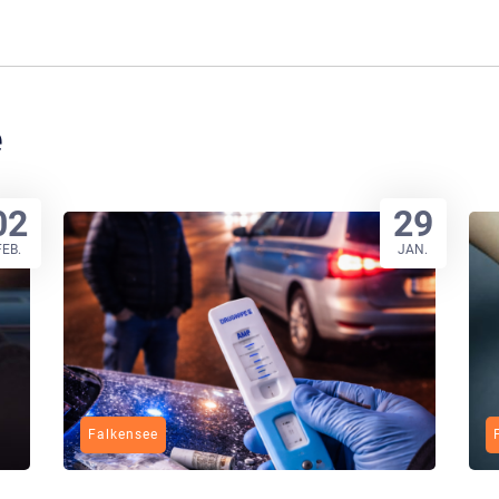
e
02
29
FEB.
JAN.
Falkensee