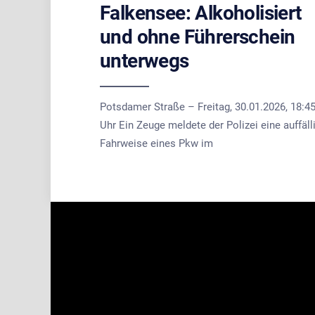
Falkensee: Alkoholisiert
und ohne Führerschein
unterwegs
Potsdamer Straße – Freitag, 30.01.2026, 18:4
Uhr Ein Zeuge meldete der Polizei eine auffäll
Fahrweise eines Pkw im