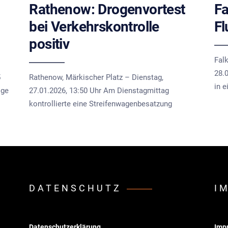
Rathenow: Drogenvortest
Fa
bei Verkehrskontrolle
Fl
positiv
Fal
28.
5
Rathenow, Märkischer Platz – Dienstag,
in 
ige
27.01.2026, 13:50 Uhr Am Dienstagmittag
kontrollierte eine Streifenwagenbesatzung
DATENSCHUTZ
I
Datenschutzerklärung
Imp