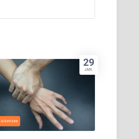
29
JAN.
Falkensee