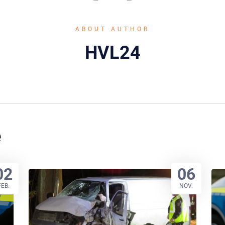
ABOUT AUTHOR
HVL24
e
02
06
FEB.
NOV.