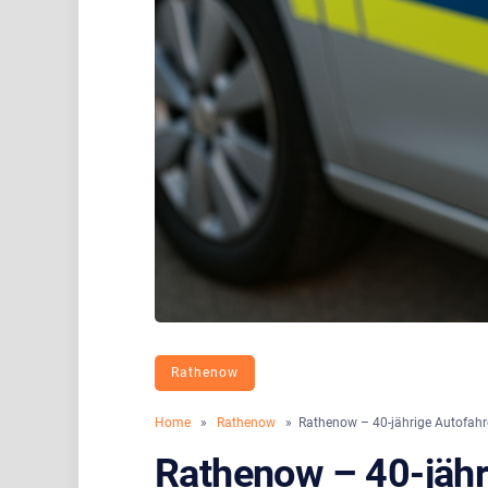
Rathenow
Home
»
Rathenow
» Rathenow – 40-jährige Autofahre
Rathenow – 40-jähr