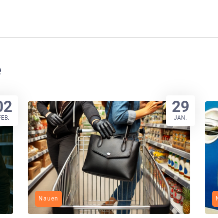
e
02
29
FEB.
JAN.
Nauen