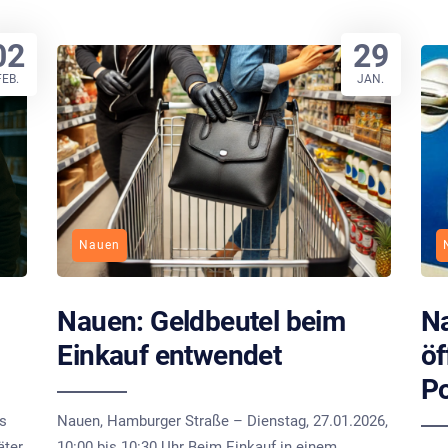
02
29
FEB.
JAN.
Nauen
Nauen: Geldbeutel beim
Na
Einkauf entwendet
öf
Po
is
Nauen, Hamburger Straße – Dienstag, 27.01.2026,
äter
10:00 bis 10:30 Uhr Beim Einkauf in einem