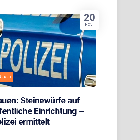
20
NOV.
Nauen
uen: Steinewürfe auf
fentliche Einrichtung –
lizei ermittelt