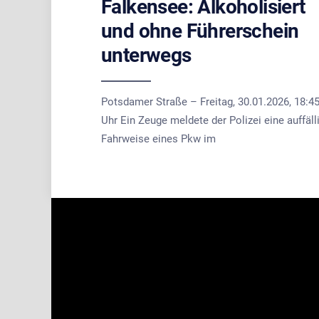
Falkensee: Alkoholisiert
und ohne Führerschein
unterwegs
Potsdamer Straße – Freitag, 30.01.2026, 18:4
Uhr Ein Zeuge meldete der Polizei eine auffäll
Fahrweise eines Pkw im