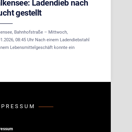
lkensee: Ladendieb nach
ucht gestellt
kensee, Bahnhofstraße – Mittwoch,
01.2026, 08:45 Uhr Nach einem Ladendiebstahl
einem Lebensmittelgeschäft konnte ein
MPRESSUM
ressum