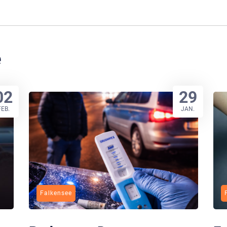
e
02
29
FEB.
JAN.
Falkensee