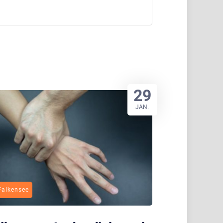
29
JAN.
Falkensee