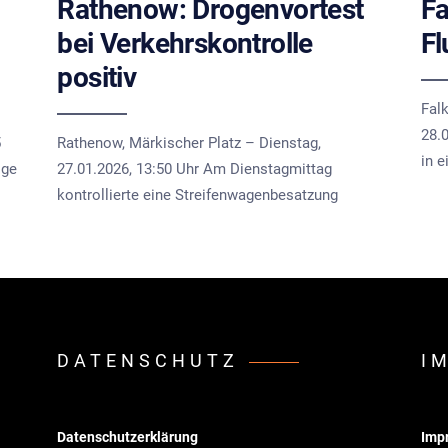
Rathenow: Drogenvortest
Fa
bei Verkehrskontrolle
Fl
positiv
Fal
28.
5
Rathenow, Märkischer Platz – Dienstag,
in 
ige
27.01.2026, 13:50 Uhr Am Dienstagmittag
kontrollierte eine Streifenwagenbesatzung
DATENSCHUTZ
I
Datenschutzerklärung
Imp