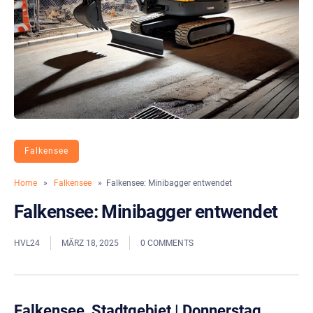
Falkensee
Home
»
Falkensee
» Falkensee: Minibagger entwendet
Falkensee: Minibagger entwendet
HVL24
MÄRZ 18, 2025
0 COMMENTS
Falkensee, Stadtgebiet
|
Donnerstag,