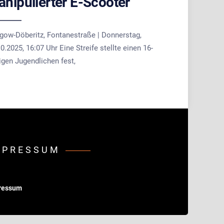
nipulierter E-Scooter
lgow-Döberitz, Fontanestraße | Donnerstag,
0.2025, 16:07 Uhr Eine Streife stellte einen 16-
igen Jugendlichen fest,
MPRESSUM
ressum