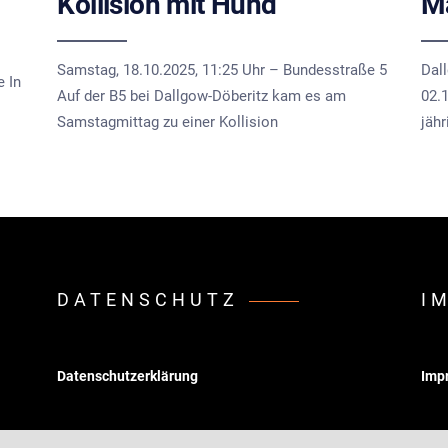
Kollision mit Hund
Ma
Samstag, 18.10.2025, 11:25 Uhr – Bundesstraße 5
Dal
e In
Auf der B5 bei Dallgow-Döberitz kam es am
02.1
Samstagmittag zu einer Kollision
jähr
DATENSCHUTZ
I
Datenschutzerklärung
Imp