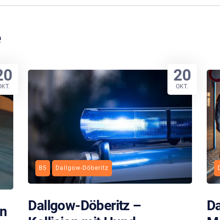
e
20
20
OKT.
OKT.
B5
Dallgow-Döberitz
Dallgow-Döberitz –
Da
en