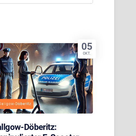
05
OKT.
Dallgow-Döberitz
llgow-Döberitz: