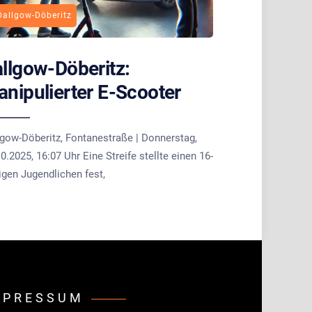
Dallgow-Döberitz
llgow-Döberitz:
nipulierter E-Scooter
lgow-Döberitz, Fontanestraße | Donnerstag,
0.2025, 16:07 Uhr Eine Streife stellte einen 16-
igen Jugendlichen fest,
MPRESSUM