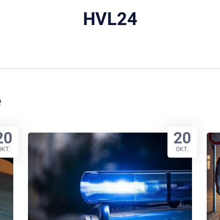
HVL24
e
20
20
OKT.
OKT.