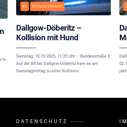
B5
Dallgow-Döberitz
Dallgow-Döberitz –
Da
en
Kollision mit Hund
Ma
Samstag, 18.10.2025, 11:25 Uhr – Bundesstraße 5
Dal
e In
Auf der B5 bei Dallgow-Döberitz kam es am
02.1
Samstagmittag zu einer Kollision
jähr
DATENSCHUTZ
I